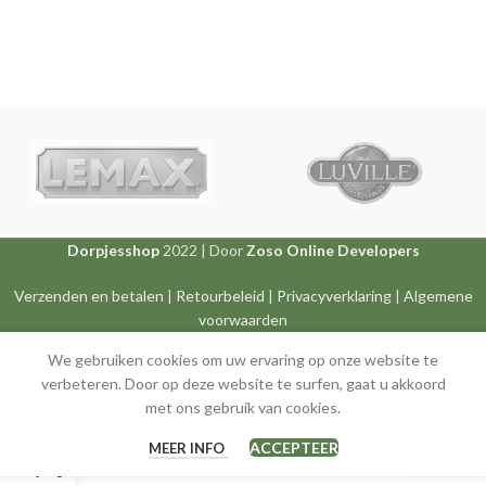
Dorpjesshop
2022 | Door
Zoso Online Developers
Verzenden en betalen
|
Retourbeleid
|
Privacyverklaring
|
Algemene
voorwaarden
We gebruiken cookies om uw ervaring op onze website te
verbeteren. Door op deze website te surfen, gaat u akkoord
met ons gebruik van cookies.
0
ACCEPTEER
MEER INFO
Winkel
Winkelwagen
Mijn account