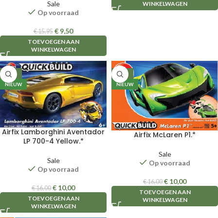
Sale
WINKELWAGEN
Op voorraad
€
9,50
€
15,95
TOEVOEGEN AAN
WINKELWAGEN
-38%
-38%
NIEUW
NIEUW
Airfix Lamborghini Aventador
Airfix McLaren P1.*
LP 700-4 Yellow.*
Sale
Sale
Op voorraad
Op voorraad
€
10,00
€
16,00
€
10,00
€
16,00
TOEVOEGEN AAN
TOEVOEGEN AAN
WINKELWAGEN
WINKELWAGEN