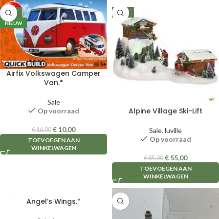
-38%
-35%
NIEUW
Airfix Volkswagen Camper
Van.*
Sale
Alpine Village Ski-Lift
Op voorraad
€
10,00
Sale
,
luville
€
16,00
Op voorraad
TOEVOEGEN AAN
WINKELWAGEN
€
55,00
€
85,00
TOEVOEGEN AAN
WINKELWAGEN
Angel’s Wings.*