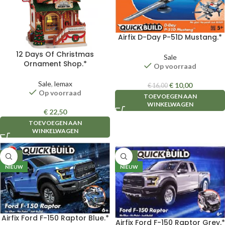
Airfix D-Day P-51D Mustang.*
12 Days Of Christmas
Sale
Ornament Shop.*
Op voorraad
Sale
,
lemax
€
10,00
€
16,00
Op voorraad
TOEVOEGEN AAN
WINKELWAGEN
€
22,50
TOEVOEGEN AAN
WINKELWAGEN
-38%
-38%
NIEUW
NIEUW
Airfix Ford F-150 Raptor Blue.*
Airfix Ford F-150 Raptor Grey.*