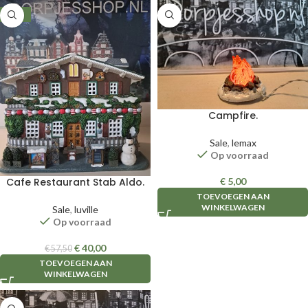
-30%
Campfire.
Sale
,
lemax
Op voorraad
€
5,00
Cafe Restaurant Stab Aldo.
TOEVOEGEN AAN
WINKELWAGEN
Sale
,
luville
Op voorraad
€
40,00
€
57,50
TOEVOEGEN AAN
WINKELWAGEN