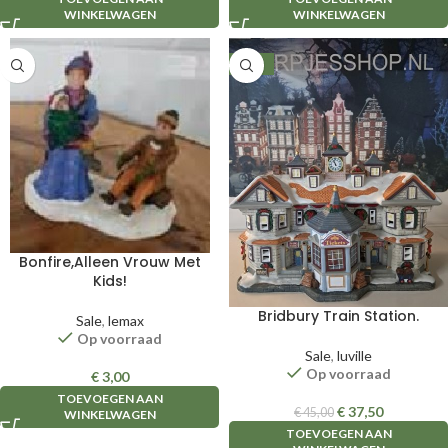
WINKELWAGEN
WINKELWAGEN
-17%
Bonfire,Alleen Vrouw Met
Kids!
Bridbury Train Station.
Sale
,
lemax
Op voorraad
Sale
,
luville
Op voorraad
€
3,00
TOEVOEGEN AAN
€
37,50
€
45,00
WINKELWAGEN
TOEVOEGEN AAN