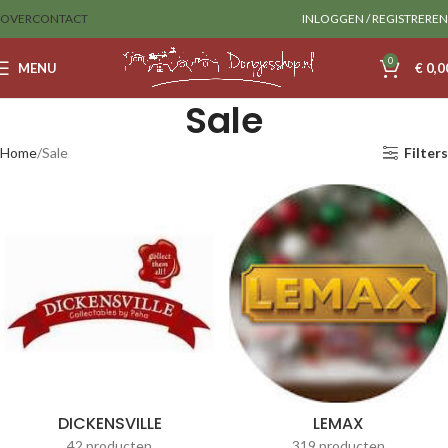
OVER
CONTACT
INLOGGEN / REGISTREREN
0
MENU
€
0,0
Sale
Home
Sale
Filters
DICKENSVILLE
LEMAX
42 producten
319 producten