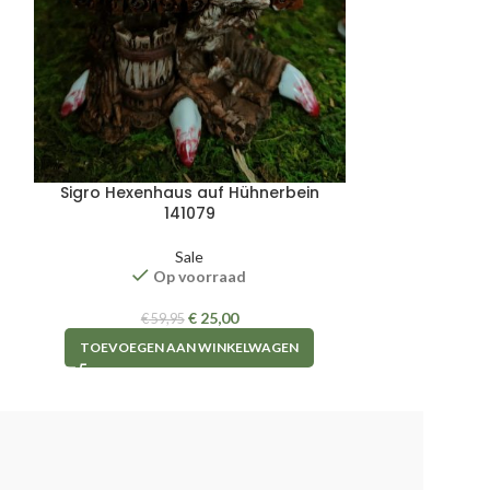
Sigro Hexenhaus auf Hühnerbein
141079
TOEVOEGE
Sale
Op voorraad
€
25,00
€
59,95
TOEVOEGEN AAN WINKELWAGEN