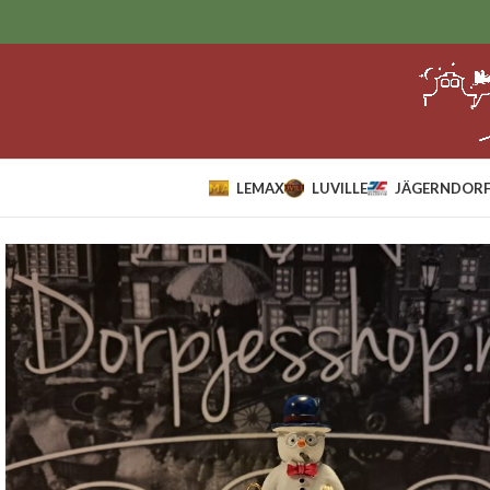
LEMAX
LUVILLE
JÄGERNDORF
Home
Sale
lemax
Dapper& Debonair.