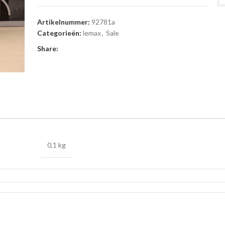
Artikelnummer:
92781a
Categorieën:
lemax
,
Sale
Share:
0,1 kg