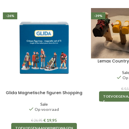
-26%
-39%
Lemax Country
Sal
Op
€
4,5
Glida Magnetische figuren Shopping
TOEVOEGEN A
Sale
Op voorraad
€
19,95
€
26,95
TOEVOEGEN AAN WINKELWAGEN