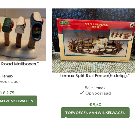
 Road Mailboxes.*
Lemax Split Rail Fence(6 delig).*
e
,
lemax
 voorraad
Sale
,
lemax
€
2,75
Op voorraad
0
AN WINKELWAGEN
€
9,50
TOEVOEGEN AAN WINKELWAGEN