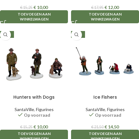
€
10,00
€
12,00
€
15,25
€
17,95
TOEVOEGEN AAN
TOEVOEGEN AAN
WINKELWAGEN
WINKELWAGEN
-34%
-33%
Hunters with Dogs
Ice Fishers
SantaVille
,
Figurines
SantaVille
,
Figurines
Op voorraad
Op voorraad
€
10,00
€
14,50
€
15,25
€
21,50
TOEVOEGEN AAN
TOEVOEGEN AAN
WINKELWAGEN
WINKELWAGEN