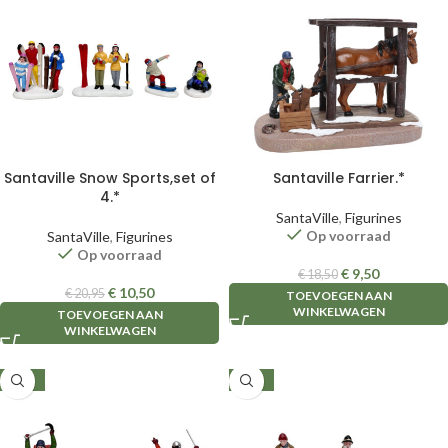
Santaville Snow Sports,set of
Santaville Farrier.*
4.*
SantaVille
,
Figurines
Op voorraad
SantaVille
,
Figurines
Op voorraad
€
9,50
€
18,50
€
10,50
€
20,95
TOEVOEGEN AAN
WINKELWAGEN
TOEVOEGEN AAN
WINKELWAGEN
-47%
-34%