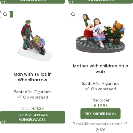
-35%
Mother with children on a
walk
Man with Tulips in
Wheelbarrow
SantaVille
,
Figurines
Op voorraad
SantaVille
,
Figurines
Op voorraad
Pre-order
€
19,95
€
4,25
€
6,50
PRE-ORDER NU AL
TOEVOEGEN AAN
WINKELWAGEN
Beschikbaar vanaf oktober 15,
2026