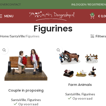
OVER
CONTACT
INLOGGEN / REGISTREREN
0
MENU
€
0,0
Figurines
Home
SantaVille
Figurines
Filters
Farm Animals
Couple in proposing
SantaVille
,
Figurines
Op voorraad
SantaVille
,
Figurines
Op voorraad