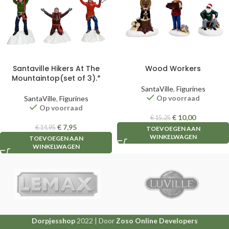
Santaville Hikers At The
Wood Workers
Mountaintop(set of 3).*
SantaVille
,
Figurines
Op voorraad
SantaVille
,
Figurines
Op voorraad
€
10,00
€
15,25
€
7,95
€
14,95
TOEVOEGEN AAN
WINKELWAGEN
TOEVOEGEN AAN
WINKELWAGEN
Dorpjesshop
2022 | Door
Zoso Online Developers