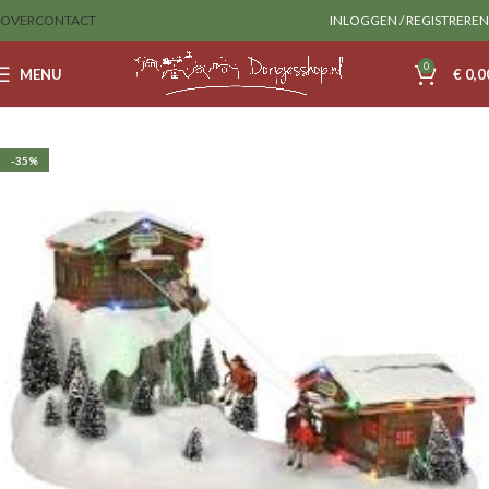
OVER
CONTACT
INLOGGEN / REGISTREREN
0
MENU
€
0,0
Home
Sale
luville
-35%