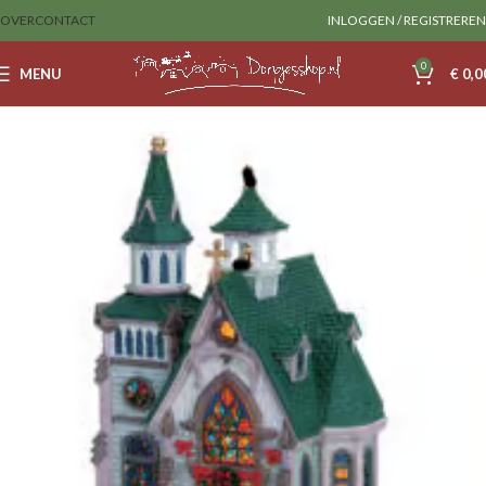
OVER
CONTACT
INLOGGEN / REGISTREREN
0
MENU
€
0,0
Home
Sale
lemax