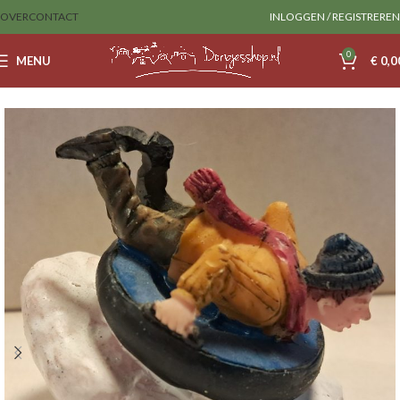
OVER
CONTACT
INLOGGEN / REGISTREREN
0
MENU
€
0,0
Home
Sale
lemax