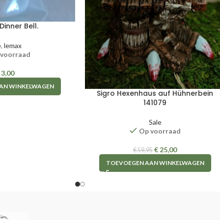
Dinner Bell.
e
,
lemax
 voorraad
3,00
AN WINKELWAGEN
Sigro Hexenhaus auf Hühnerbein
141079
Sale
Op voorraad
€
25,00
€
59,95
TOEVOEGEN AAN WINKELWAGEN