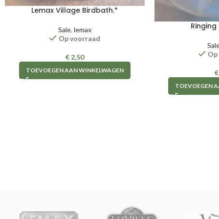
Lemax Village Birdbath.*
Ringing 
Sale
,
lemax
Op voorraad
Sal
Op
€
2,50
TOEVOEGEN AAN WINKELWAGEN
€
TOEVOEGEN A