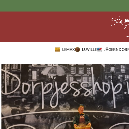
LEMAX
LUVILLE
JÄGERNDORF
Home
Sale
lemax
Christmas Confections.