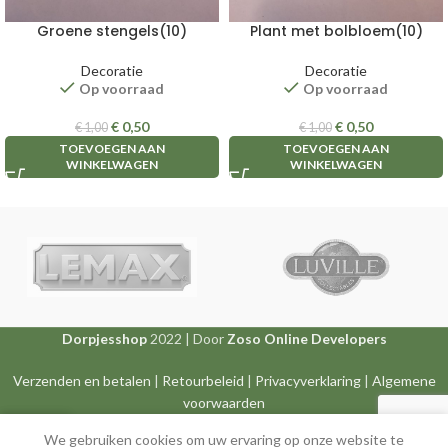
Groene stengels(10)
Plant met bolbloem(10)
Decoratie
Decoratie
Op voorraad
Op voorraad
€
0,50
€
0,50
€
1,00
€
1,00
TOEVOEGEN AAN
TOEVOEGEN AAN
WINKELWAGEN
WINKELWAGEN
Dorpjesshop
2022 | Door
Zoso Online Developers
Verzenden en betalen
|
Retourbeleid
|
Privacyverklaring
|
Algemene
voorwaarden
0
We gebruiken cookies om uw ervaring op onze website te