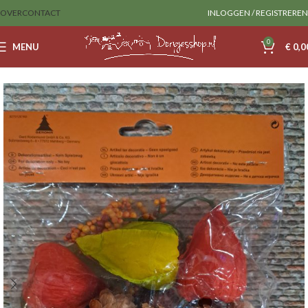
OVER
CONTACT
INLOGGEN / REGISTREREN
0
MENU
€
0,0
Home
Decoratie