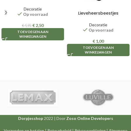
Decoratie
Lieveheersbeestjes
Op voorraad
Decoratie
€
2,50
€
4,95
Op voorraad
TOEVOEGEN AAN
WINKELWAGEN
€
1,00
TOEVOEGEN AAN
WINKELWAGEN
Dorpjesshop
2022 | Door
Zoso Online Developers
Verzenden en betalen
|
Retourbeleid
|
Privacyverklaring
|
Algemene