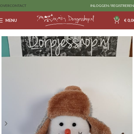
OVER
CONTACT
INLOGGEN / REGISTREREN
0
MENU
€
0,0
Home
Decoratie