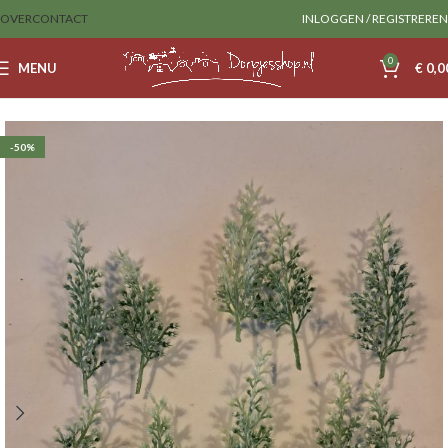
OVER
CONTACT
INLOGGEN / REGISTREREN
0
MENU
€
0,0
Home
Decoratie
-50%