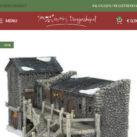
OVER
CONTACT
INLOGGEN / REGISTREREN
0
MENU
€
0,0
Home
Department56
-35%