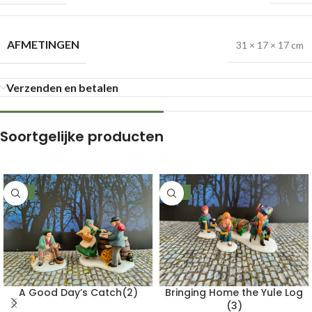
AFMETINGEN
31 × 17 × 17 cm
Verzenden en betalen
Soortgelijke producten
-66%
-66%
A Good Day’s Catch(2)
Bringing Home the Yule Log
(3)