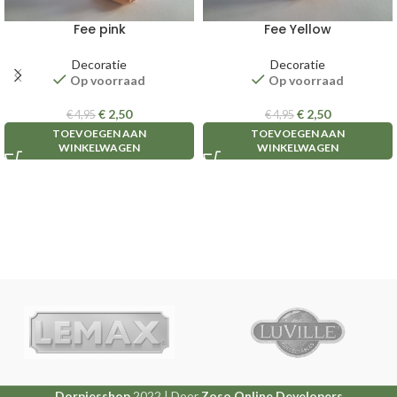
Fee pink
Fee Yellow
Decoratie
Decoratie
Op voorraad
Op voorraad
€
2,50
€
2,50
€
4,95
€
4,95
TOEVOEGEN AAN
TOEVOEGEN AAN
WINKELWAGEN
WINKELWAGEN
Dorpjesshop
2022 | Door
Zoso Online Developers