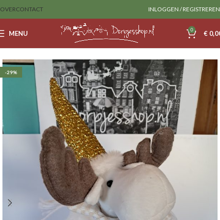
OVER
CONTACT
INLOGGEN / REGISTREREN
0
MENU
€
0,0
Home
Decoratie
-29%