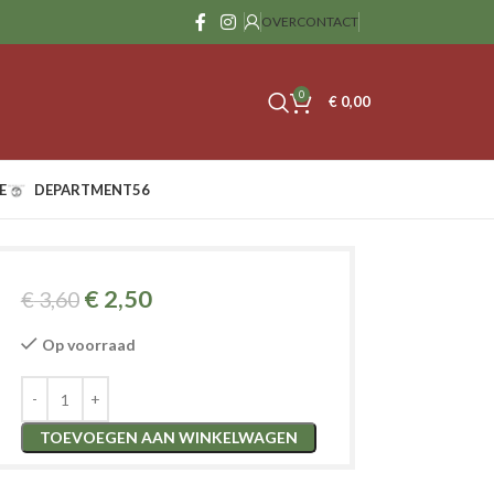
OVER
CONTACT
0
€
0,00
E
DEPARTMENT56
€
2,50
€
3,60
Op voorraad
TOEVOEGEN AAN WINKELWAGEN