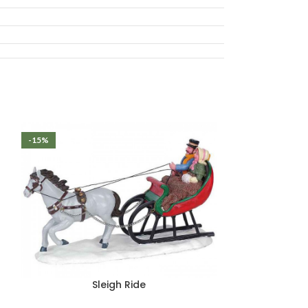
-15%
Sleigh Ride
Tree