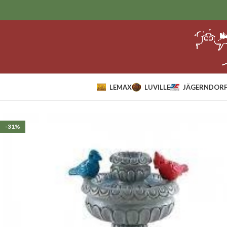
LEMAX
LUVILLE
JÄGERNDORF
Home
Lemax
Accessoires
Bird Fountain.
-31%