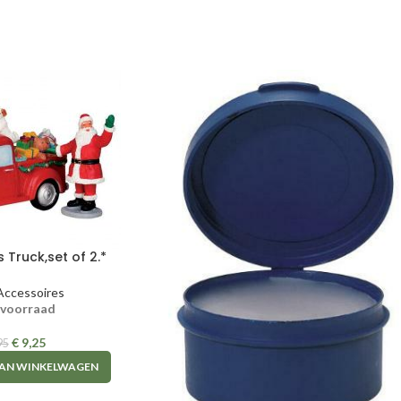
 Truck,set of 2.*
Accessoires
 voorraad
€
9,25
95
AN WINKELWAGEN