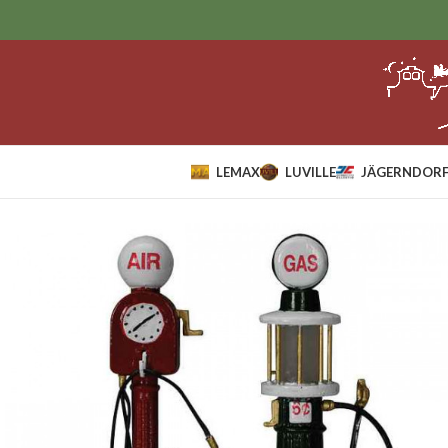
LEMAX
LUVILLE
JÄGERNDORF
Home
Lemax
Accessoires
Service Pumps