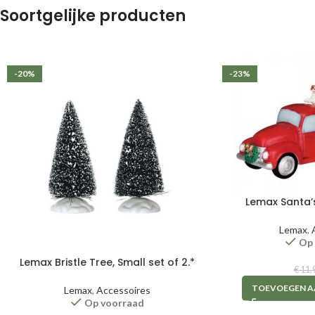
Soortgelijke producten
-20%
-23%
Lemax Santa’s
Lemax
,
Op
Lemax Bristle Tree, Small set of 2.*
€
11,
TOEVOEGEN A
Lemax
,
Accessoires
Op voorraad