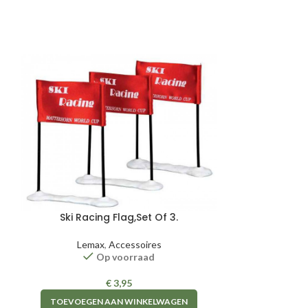
Ski Racing Flag,Set Of 3.
Tree
Lemax
,
Accessoires
Lem
Op voorraad
€
3,95
TOEVOEGEN AAN WINKELWAGEN
TOEVOEGE