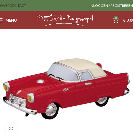
OVER
CONTACT
INLOGGEN / REGISTREREN
0
MENU
€
0,0
Home
Lemax
Accessoires
Klik om te vergroten