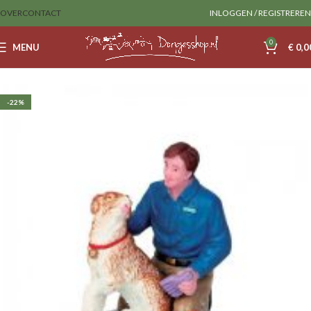
OVER
CONTACT
INLOGGEN / REGISTREREN
0
MENU
€
0,0
Home
Lemax
Figurines
-22%