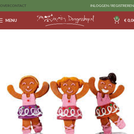
OVER
CONTACT
INLOGGEN / REGISTREREN
0
MENU
€
0,0
Home
Lemax
Figurines