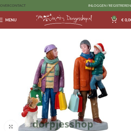
OVER
CONTACT
INLOGGEN / REGISTREREN
0
MENU
€
0,0
Home
Lemax
Figurines
Klik om te vergroten