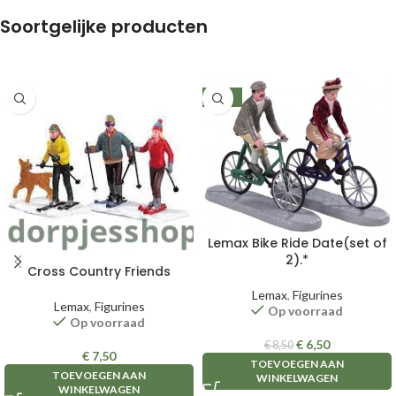
Soortgelijke producten
-24%
Lemax Bike Ride Date(set of
2).*
Cross Country Friends
Lemax
,
Figurines
Lemax
,
Figurines
Op voorraad
Op voorraad
€
6,50
€
8,50
€
7,50
TOEVOEGEN AAN
TOEVOEGEN AAN
WINKELWAGEN
WINKELWAGEN