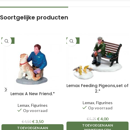
Soortgelijke producten
-22%
-24%
Lemax Feeding Pigeons,set of
2.*
Lemax A New Friend.*
Lemax
,
Figurines
Lemax
,
Figurines
Op voorraad
Op voorraad
€
4,00
€
5,25
€
3,50
€
4,50
TOEVOEGEN AAN
TOEVOEGEN AAN
WINKELWAGEN