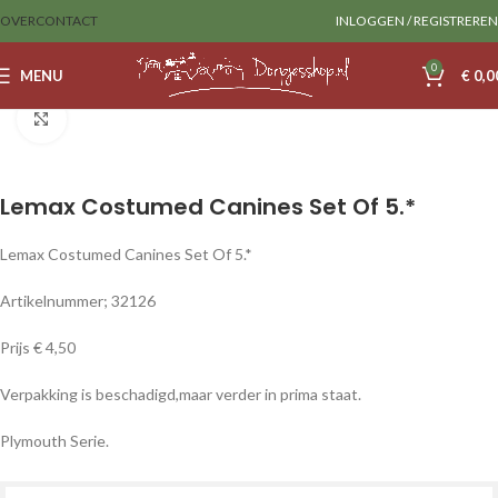
OVER
CONTACT
INLOGGEN / REGISTREREN
0
MENU
€
0,0
Home
Lemax
Figurines
Klik om te vergroten
Lemax Costumed Canines Set Of 5.*
Lemax Costumed Canines Set Of 5.*
Artikelnummer; 32126
Prijs € 4,50
Verpakking is beschadigd,maar verder in prima staat.
Plymouth Serie.