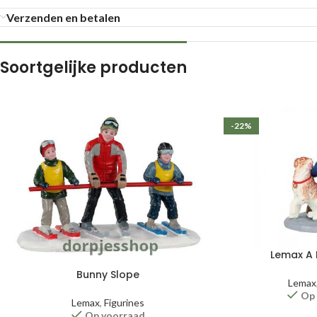
Verzenden en betalen
Soortgelijke producten
-22%
Lemax A 
Bunny Slope
Lemax
Op
Lemax
,
Figurines
Op voorraad