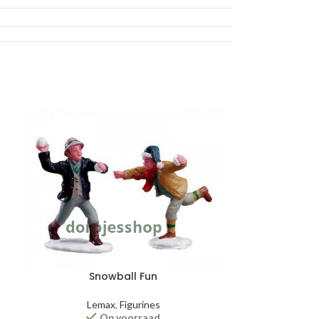
-27%
Snowball Fun
Victoria
Lemax
,
Figurines
Le
Op voorraad