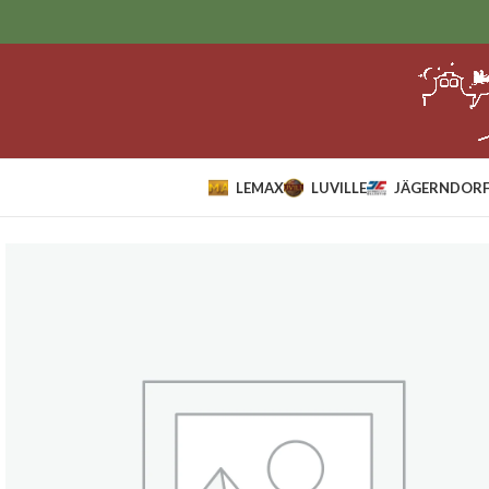
LEMAX
LUVILLE
JÄGERNDORF
Home
Lemax
Figurines
Lovely lady