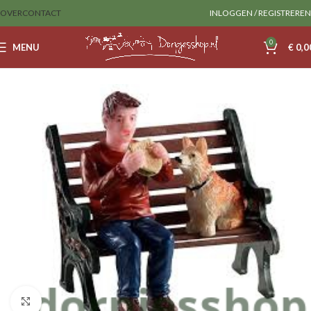
OVER
CONTACT
INLOGGEN / REGISTREREN
0
MENU
€
0,0
Home
Lemax
Figurines
Klik om te vergroten