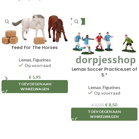
-22%
Feed For The Horses
Lemax
,
Figurines
Op voorraad
Lemax Soccer Practice,set of
5.*
€
5,95
TOEVOEGEN AAN
Lemax
,
Figurines
WINKELWAGEN
Op voorraad
€
8,50
€
10,95
TOEVOEGEN AAN
WINKELWAGEN