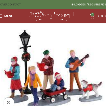
OVER
CONTACT
INLOGGEN / REGISTREREN
0
MENU
€
0,0
Home
Lemax
Figurines
Klik om te vergroten