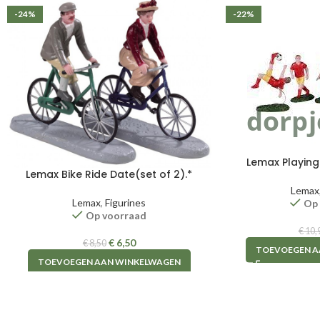
-24%
-22%
Lemax Playing 
Lemax Bike Ride Date(set of 2).*
Lemax
Lemax
,
Figurines
Op
Op voorraad
€
10,
€
6,50
€
8,50
TOEVOEGEN A
TOEVOEGEN AAN WINKELWAGEN