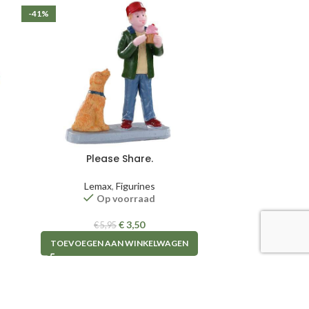
-41%
-24%
Please Share.
Wee
Lemax
,
Figurines
Le
Op voorraad
€
3,50
€
5,95
TOEVOEGEN AAN WINKELWAGEN
TOEVOEGE