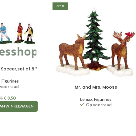
-25%
Soccer,set of 5.*
,
Figurines
 voorraad
Mr. and Mrs. Moose
€
8,50
95
Lemax
,
Figurines
Op voorraad
AN WINKELWAGEN
€
4,50
€
6,00
TOEVOEGEN AAN WINKELWAGEN