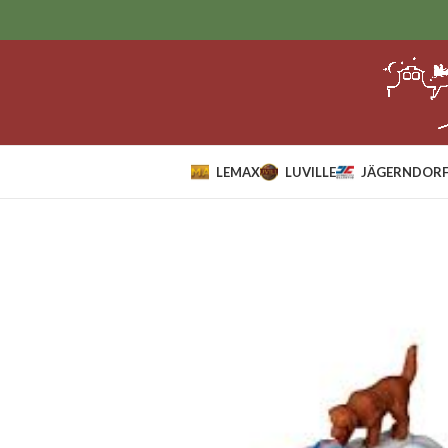
LEMAX
LUVILLE
JÄGERNDORF
Home
Lemax
Figurines
Snowangels