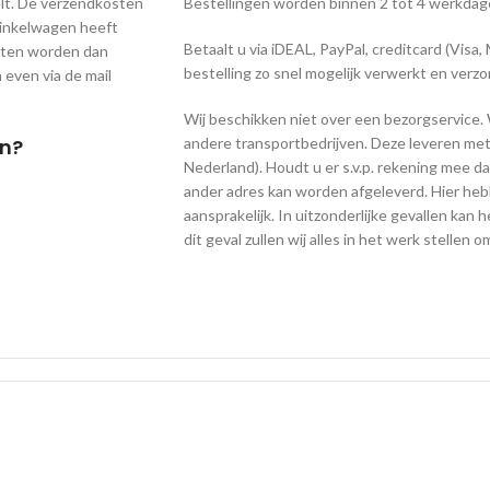
lt. De verzendkosten
Bestellingen worden binnen 2 tot 4 werkdag
 winkelwagen heeft
Betaalt u via iDEAL, PayPal, creditcard (Visa
osten worden dan
bestelling zo snel mogelijk verwerkt en verz
 even via de mail
Wij beschikken niet over een bezorgservice. 
en?
andere transportbedrijven. Deze leveren met
Nederland). Houdt u er s.v.p. rekening mee da
ander adres kan worden afgeleverd. Hier hebbe
aansprakelijk. In uitzonderlijke gevallen kan h
dit geval zullen wij alles in het werk stellen