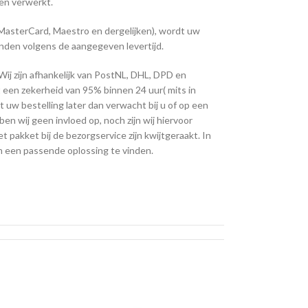
en verwerkt.
, MasterCard, Maestro en dergelijken), wordt uw
onden volgens de aangegeven levertijd.
Wij zijn afhankelijk van PostNL, DHL, DPD en
 een zekerheid van 95% binnen 24 uur( mits in
t uw bestelling later dan verwacht bij u of op een
n wij geen invloed op, noch zijn wij hiervoor
et pakket bij de bezorgservice zijn kwijtgeraakt. In
 om een passende oplossing te vinden.