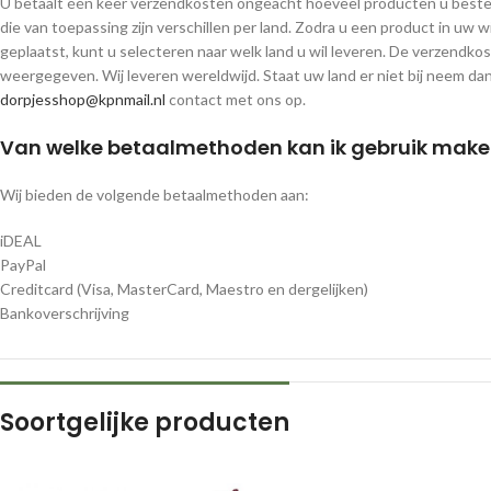
U betaalt één keer verzendkosten ongeacht hoeveel producten u beste
die van toepassing zijn verschillen per land. Zodra u een product in uw
geplaatst, kunt u selecteren naar welk land u wil leveren. De verzendk
weergegeven. Wij leveren wereldwijd. Staat uw land er niet bij neem dan
dorpjesshop@kpnmail.nl
contact met ons op.
Van welke betaalmethoden kan ik gebruik mak
Wij bieden de volgende betaalmethoden aan:
iDEAL
PayPal
Creditcard (Visa, MasterCard, Maestro en dergelijken)
Bankoverschrijving
Soortgelijke producten