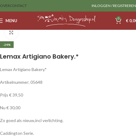
OVER
CONTACT
INLOGGEN / REGISTREREN
0
MENU
€
0,0
Home
Lemax
Huizen
Klik om te vergroten
-24%
Lemax Artigiano Bakery.*
Lemax Artigiano Bakery.*
Artikelnummer; 05648
Prijs € 39,50
Nu € 30,00
Zo goed als nieuw,incl verlichting.
Caddington Serie.