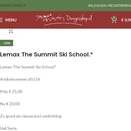
OVER
CONTACT
INLOGGEN / REGISTREREN
0
MENU
€
0,0
Home
Lemax
Huizen
Klik om te vergroten
-20%
Lemax The Summit Ski School.*
Lemax The Summit Ski School.*
Artikelnummer;65156
Prijs € 25,00
Nu € 20,00
Zo goed als nieuw,excl verlichting.
Vail Serie.