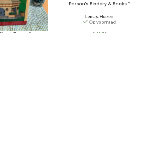
Parson’s Bindery & Books.*
Lemax
,
Huizen
Op voorraad
Clock Tower.*
€
42,50
TOEVOEGEN AAN WINKELWAGEN
x
,
Huizen
 voorraad
27,50
AN WINKELWAGEN
Verzenden en betalen
|
Reto