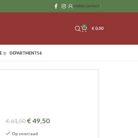
OVER
CONTACT
0
€
0,00
E
DEPARTMENT56
€
49,50
€
61,50
Op voorraad