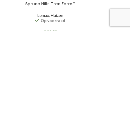
Spruce Hills Tree Farm.*
Lemax
,
Huizen
Op voorraad
TOEVOEGE
€
22,50
TOEVOEGEN AAN WINKELWAGEN
urbeleid
|
Privacyverklaring
|
Algemene voorwaarden