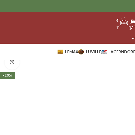
LEMAX
LUVILLE
JÄGERNDORF
Home
Lemax
Huizen
Lemax Main Terminal Train Station.*
Klik om te vergroten
-20%