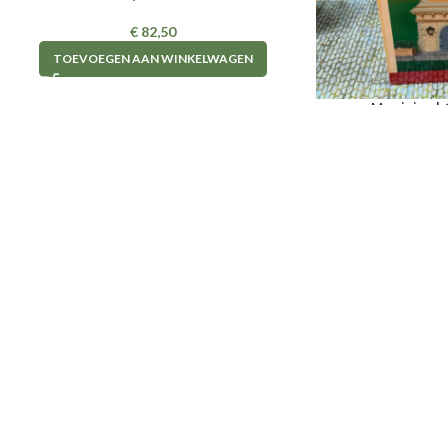
€
82,50
TOEVOEGEN AAN WINKELWAGEN
Municipal 
Lema
Op
€
TOEVOEGEN A
Dorpjesshop
2022 | Door
Zoso Online Developers