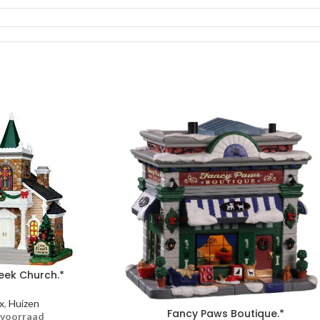
eek Church.*
x
,
Huizen
Fancy Paws Boutique.*
 voorraad