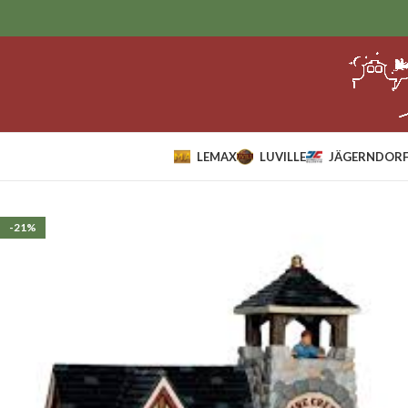
LEMAX
LUVILLE
JÄGERNDORF
Home
Lemax
Huizen
Lemax Pine Crest Nature Preserve.*
-21%