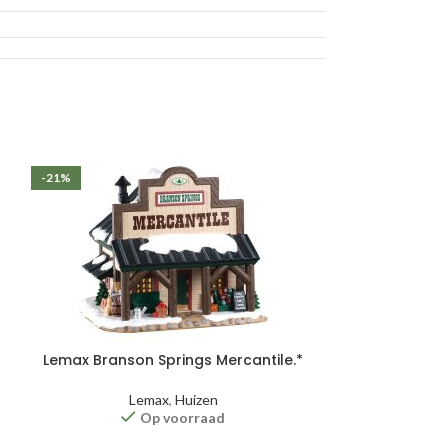
-21%
Lemax Branson Springs Mercantile.*
Santa,
Lemax
,
Huizen
Op voorraad
L