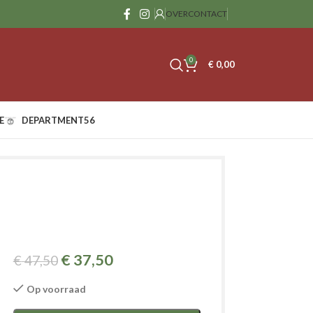
OVER
CONTACT
0
€
0,00
E
DEPARTMENT56
€
37,50
€
47,50
Op voorraad