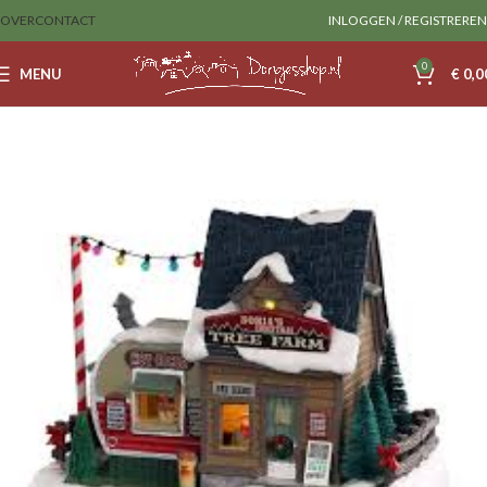
OVER
CONTACT
INLOGGEN / REGISTREREN
0
MENU
€
0,0
Home
Lemax
Huizen