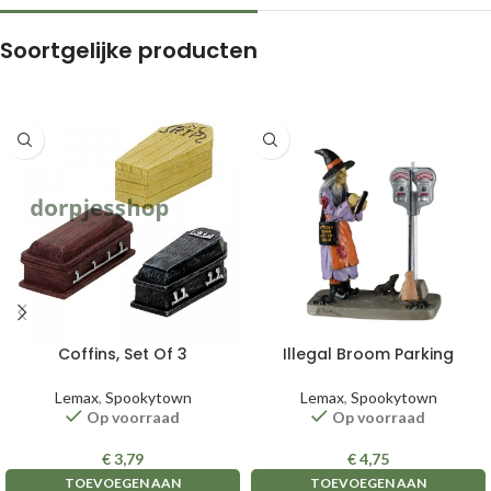
Soortgelijke producten
Coffins, Set Of 3
Illegal Broom Parking
Lemax
,
Spookytown
Lemax
,
Spookytown
Op voorraad
Op voorraad
€
3,79
€
4,75
TOEVOEGEN AAN
TOEVOEGEN AAN