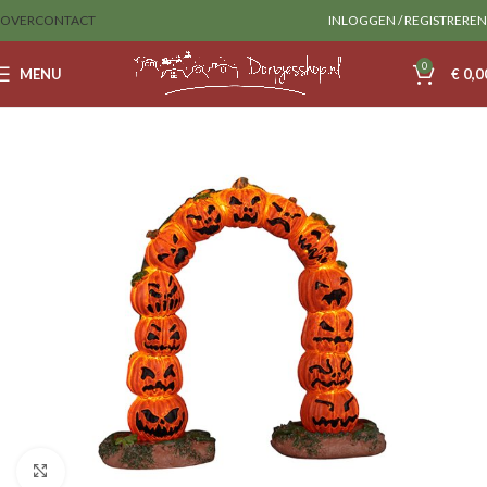
OVER
CONTACT
INLOGGEN / REGISTREREN
0
MENU
€
0,0
Home
Lemax
Spookytown
Klik om te vergroten