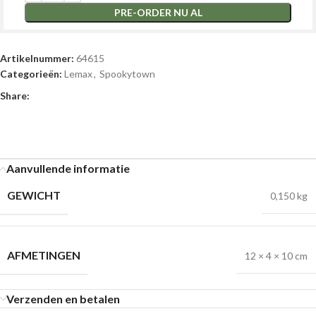
PRE-ORDER NU AL
Artikelnummer:
64615
Categorieën:
Lemax
,
Spookytown
Share:
Aanvullende informatie
GEWICHT
0,150 kg
AFMETINGEN
12 × 4 × 10 cm
Verzenden en betalen