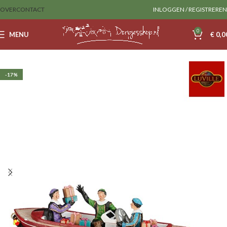
OVER
CONTACT
INLOGGEN / REGISTREREN
0
MENU
€
0,0
Home
Luville
Accessoires
-17%