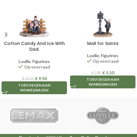
Cotton Candy And Ice With
Mail for Santa
Dad.
Luville
,
Figurines
Op voorraad
Luville
,
Figurines
Op voorraad
€
5,50
€
7,85
€
9,50
€
12,50
TOEVOEGEN AAN
WINKELWAGEN
TOEVOEGEN AAN
WINKELWAGEN