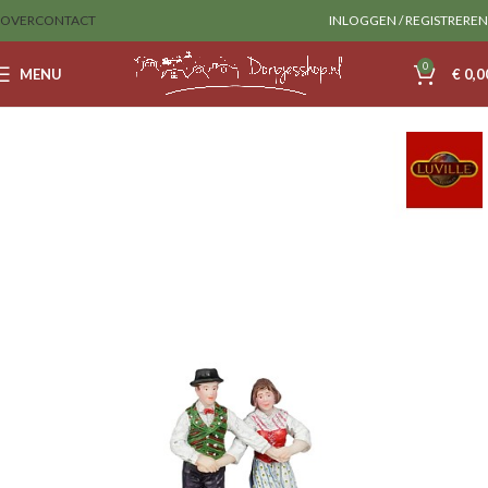
OVER
CONTACT
INLOGGEN / REGISTREREN
0
MENU
€
0,0
Home
Luville
Figurines