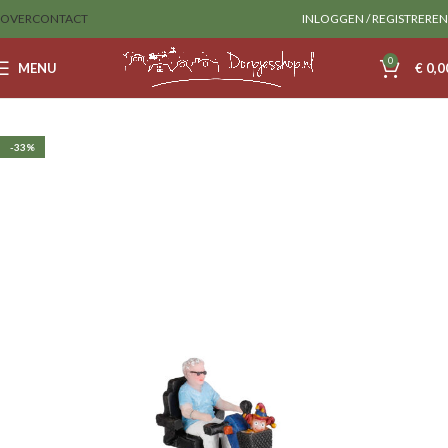
OVER
CONTACT
INLOGGEN / REGISTREREN
0
MENU
€
0,0
Home
Luville
Figurines
-33%