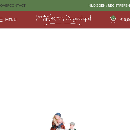
OVER
CONTACT
INLOGGEN / REGISTREREN
0
MENU
€
0,0
Home
Luville
Figurines