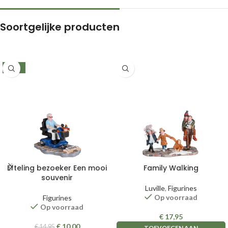
Soortgelijke producten
-33%
Efteling bezoeker Een mooi
Family Walking
souvenir
Luville
,
Figurines
Op voorraad
Figurines
Op voorraad
€
17,95
€
10,00
€
14,95
TOEVOEGEN AAN