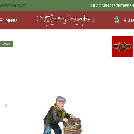
OVER
CONTACT
INLOGGEN / REGISTREREN
0
MENU
€
0,0
Home
Luville
Figurines
-24%