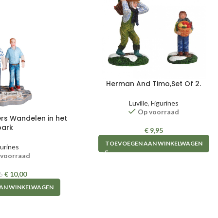
Herman And Timo,Set Of 2.
Luville
,
Figurines
Op voorraad
ers Wandelen in het
park
€
9,95
TOEVOEGEN AAN WINKELWAGEN
gurines
 voorraad
€
10,00
5
AN WINKELWAGEN