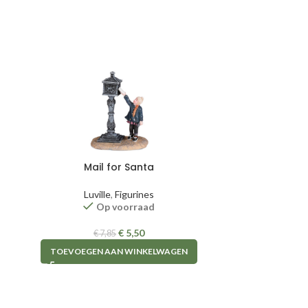
Mail for Santa
Luville
,
Figurines
Op voorraad
Pai
€
5,50
€
7,85
TOEVOEGEN AAN WINKELWAGEN
Luv