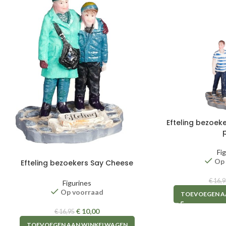
Efteling bezoek
Fi
Op
Efteling bezoekers Say Cheese
€
16,9
Figurines
Op voorraad
TOEVOEGEN A
€
10,00
€
16,95
TOEVOEGEN AAN WINKELWAGEN