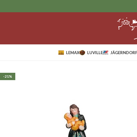
LEMAX
LUVILLE
JÄGERNDORF
Home
Luville
Figurines
Mother with baby
-21%