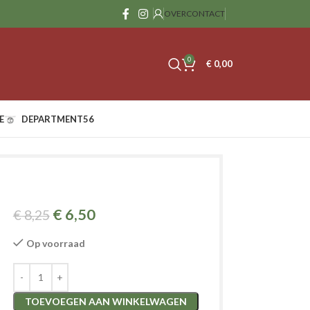
OVER
CONTACT
0
€
0,00
E
DEPARTMENT56
€
6,50
€
8,25
Op voorraad
TOEVOEGEN AAN WINKELWAGEN