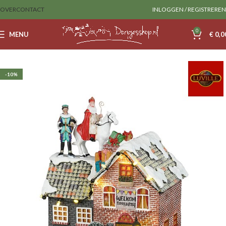
OVER
CONTACT
INLOGGEN / REGISTREREN
0
MENU
€
0,0
Home
Luville
Huizen
-10%