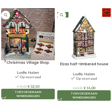
-19%
-14%
Christmas Village Shop.
Elzas half-timbered house
Luville
,
Huizen
Luville
,
Huizen
Op voorraad
Op voorraad
€
32,50
€
40,00
€
55,00
€
63,95
TOEVOEGEN AAN
TOEVOEGEN AAN
WINKELWAGEN
WINKELWAGEN