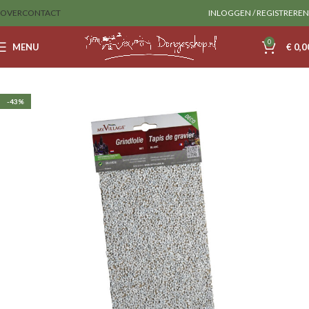
OVER
CONTACT
INLOGGEN / REGISTREREN
0
MENU
€
0,0
Home
Myvillage
-43%