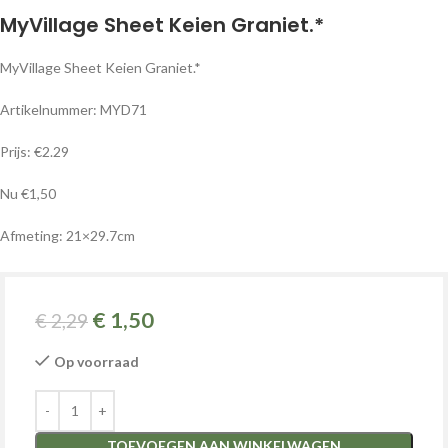
MyVillage Sheet Keien Graniet.*
MyVillage Sheet Keien Graniet.*
Artikelnummer: MYD71
Prijs: €2.29
Nu €1,50
Afmeting: 21×29.7cm
€
1,50
€
2,29
Op voorraad
TOEVOEGEN AAN WINKELWAGEN