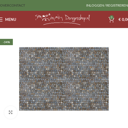
OVER
CONTACT
INLOGGEN / REGISTREREN
0
MENU
€
0,0
Home
Myvillage
-34%
Klik om te vergroten