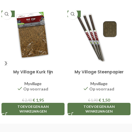
-19%
-21%
My Village Kurk fijn
My Village Steenpapier
Myvillage
Myvillage
Op voorraad
Op voorraad
€
1,95
€
1,50
€
2,40
€
1,90
TOEVOEGEN AAN
TOEVOEGEN AAN
WINKELWAGEN
WINKELWAGEN