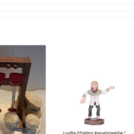
Luville Efteling Repelsteeltje.*