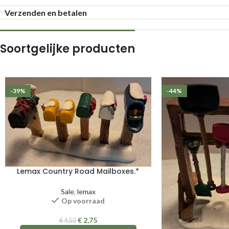
Verzenden en betalen
Soortgelijke producten
-39%
-44%
Lemax Country Road Mailboxes.*
Sale
,
lemax
Op voorraad
€
2,75
€
4,50