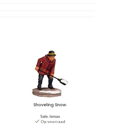
Shoveling Snow.
Wooden b
Sale
,
lemax
Op voorraad