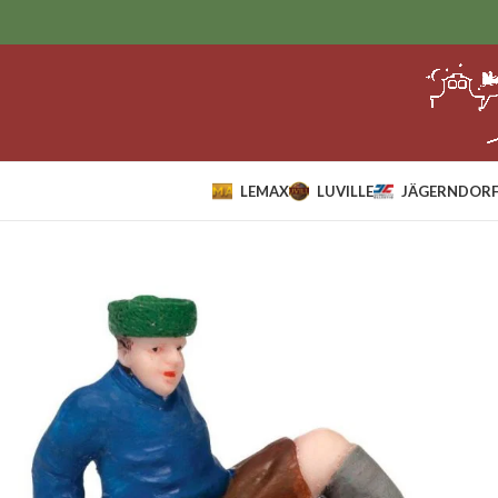
LEMAX
LUVILLE
JÄGERNDORF
Home
Sale
Dickensville
DV Jongen Probeert Het IJs.*