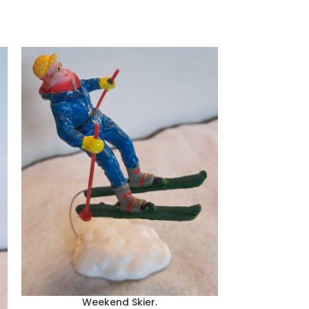
Wooden b
TOEVOEGE
Weekend Skier.