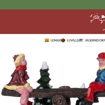
LEMAX
LUVILLE
JÄGERNDORF
Home
Sale
Intratuin Samen Op De Wip.*