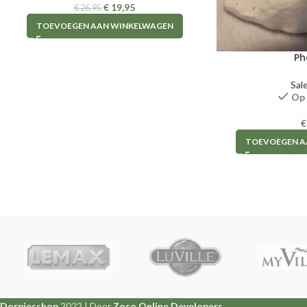
€
19,95
€
26,95
TOEVOEGEN AAN WINKELWAGEN
Ph
Sal
Op
€
TOEVOEGEN A
Dorpjesshop
2022 | Door
Zoso Online Developers