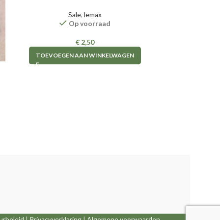
Sale
,
lemax
Op voorraad
€
2,50
TOEVOEGEN AAN WINKELWAGEN
urbeleid
|
Privacyverklaring
|
Algemene voorwaarden