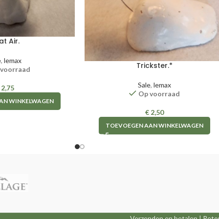
at Air.
e
,
lemax
Trickster.*
 voorraad
Sale
,
lemax
2,75
Op voorraad
AN WINKELWAGEN
€
2,50
TOEVOEGEN AAN WINKELWAGEN
Verzenden en betalen
|
Reto