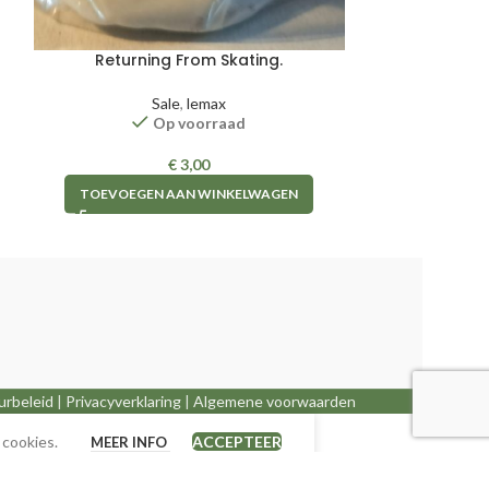
Returning From Skating.
Sale
,
lemax
Op voorraad
€
3,00
TOEVOEGEN AAN WINKELWAGEN
urbeleid
|
Privacyverklaring
|
Algemene voorwaarden
 cookies.
ACCEPTEER
MEER INFO