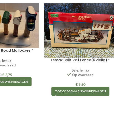
 Road Mailboxes.*
Lemax Split Rail Fence(6 delig).*
e
,
lemax
 voorraad
Sale
,
lemax
€
2,75
Op voorraad
0
AN WINKELWAGEN
€
9,50
TOEVOEGEN AAN WINKELWAGEN