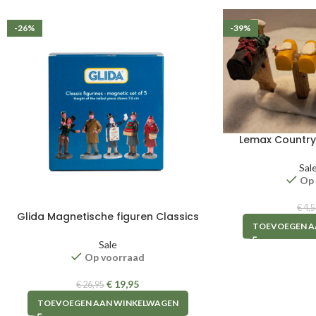
-26%
-39%
Lemax Country
Sal
Op
€
4,5
Glida Magnetische figuren Classics
TOEVOEGEN A
Sale
Op voorraad
€
19,95
€
26,95
TOEVOEGEN AAN WINKELWAGEN