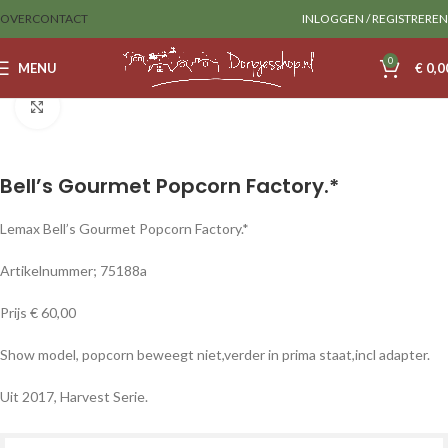
OVER
CONTACT
INLOGGEN / REGISTREREN
0
MENU
€
0,0
Home
Sale
lemax
Klik om te vergroten
Bell’s Gourmet Popcorn Factory.*
Lemax Bell’s Gourmet Popcorn Factory.*
Artikelnummer; 75188a
Prijs € 60,00
Show model, popcorn beweegt niet,verder in prima staat,incl adapter.
Uit 2017, Harvest Serie.