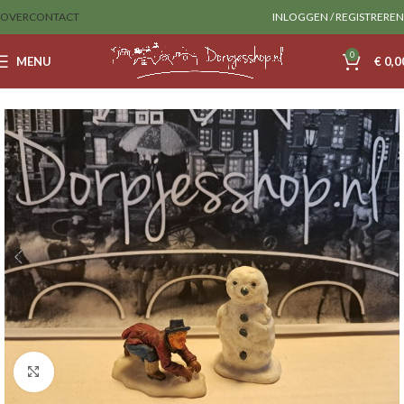
OVER
CONTACT
INLOGGEN / REGISTREREN
0
MENU
€
0,0
Home
Sale
lemax
Klik om te vergroten