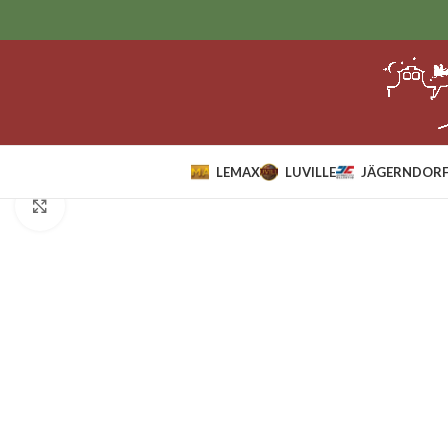
LEMAX
LUVILLE
JÄGERNDORF
Home
Sale
lemax
Lemax Yuletide Carousel.*
Klik om te vergroten