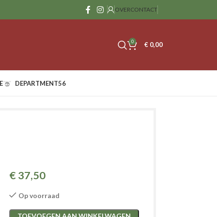
OVER
CONTACT
0
€
0,00
E
DEPARTMENT56
€
37,50
Op voorraad
TOEVOEGEN AAN WINKELWAGEN