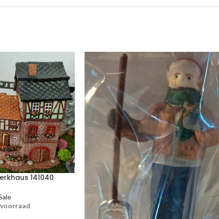
erkhaus 141040
Sale
 voorraad