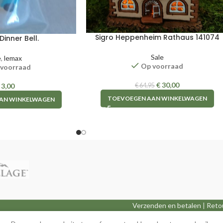
Sigro Heppenheim Rathaus 141074
Dinner Bell.
Sale
e
,
lemax
Op voorraad
 voorraad
€
30,00
€
64,95
3,00
TOEVOEGEN AAN WINKELWAGEN
AN WINKELWAGEN
Verzenden en betalen
|
Reto