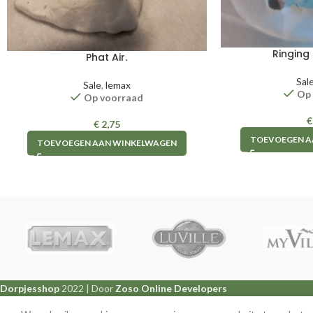
Ringing 
Phat Air.
Sal
Sale
,
lemax
Op
Op voorraad
€
€
2,75
TOEVOEGEN A
TOEVOEGEN AAN WINKELWAGEN
Dorpjesshop
2022 | Door
Zoso Online Developers