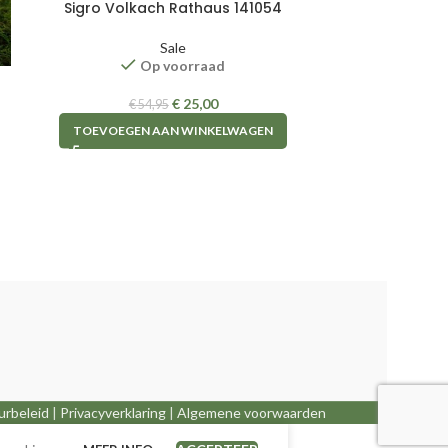
Sigro Volkach Rathaus 141054
Sale
Op voorraad
Tak
€
25,00
€
54,95
TOEVOEGEN AAN WINKELWAGEN
TOEVOEGE
urbeleid
|
Privacyverklaring
|
Algemene voorwaarden