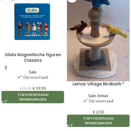
Glida Magnetische figuren
Classics
Sale
Op voorraad
Lemax Village Birdbath.*
€
19,95
€
26,95
TOEVOEGEN AAN
Sale
,
lemax
WINKELWAGEN
Op voorraad
€
2,50
TOEVOEGEN AAN
WINKELWAGEN