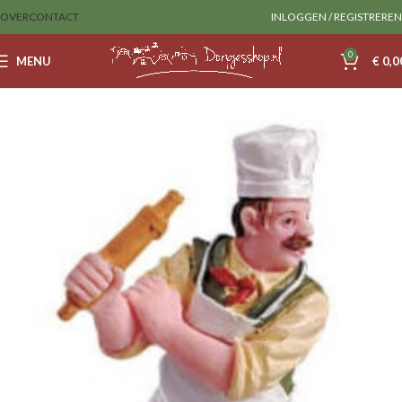
OVER
CONTACT
INLOGGEN / REGISTREREN
0
MENU
€
0,0
Home
Sale
lemax