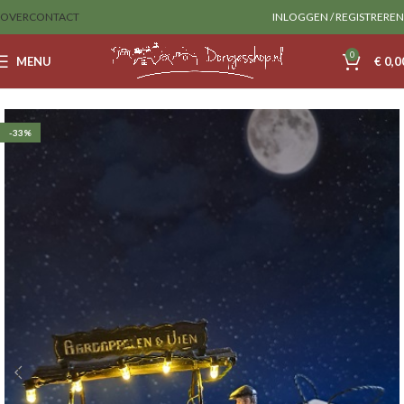
OVER
CONTACT
INLOGGEN / REGISTREREN
0
MENU
€
0,0
Home
Sale
-33%