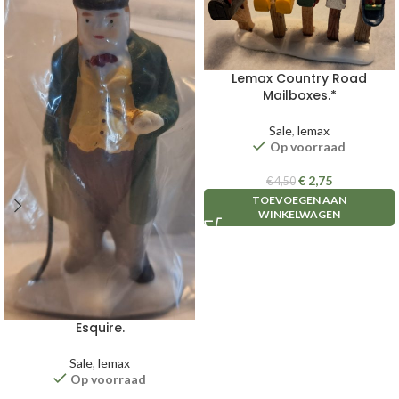
Lemax Country Road
Mailboxes.*
Sale
,
lemax
Op voorraad
€
2,75
€
4,50
TOEVOEGEN AAN
WINKELWAGEN
Esquire.
Sale
,
lemax
Op voorraad