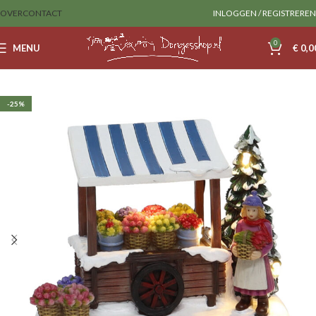
OVER
CONTACT
INLOGGEN / REGISTREREN
0
MENU
€
0,0
Home
SantaVille
Accesories
-25%