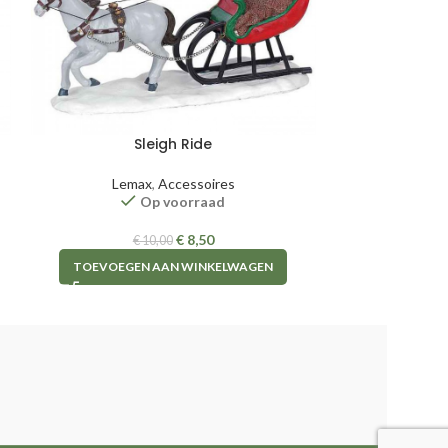
Sleigh Ride
Wheelbarro
Lemax
,
Accessoires
Lem
Op voorraad
€
8,50
€
10,00
TOEVOEGEN AAN WINKELWAGEN
TOEVOEGE