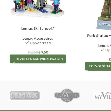
Lemax Ski School.*
Park Statue 
Lemax
,
Accessoires
Op voorraad
Lemax
,
Op
€
9,50
€
12,50
TOEVOEGEN AAN WINKELWAGEN
€
TOEVOEGEN A