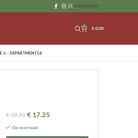
OVER
CONTACT
0
€
0,00
E
DEPARTMENT56
€
17,25
€
19,50
Op voorraad