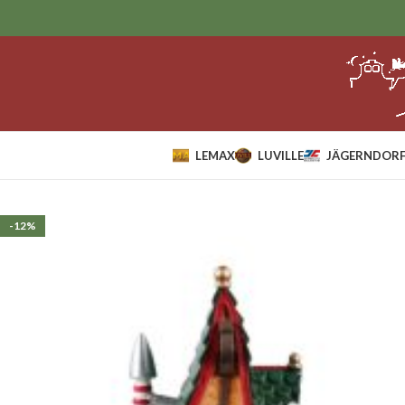
LEMAX
LUVILLE
JÄGERNDORF
Home
Lemax
Accessoires
Lemax Elf Lane No 4.*
-12%